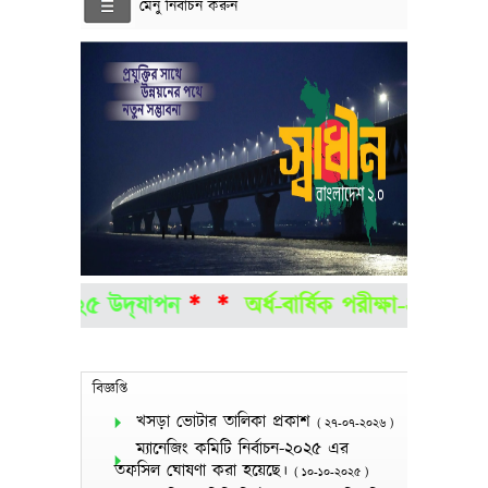
মেনু নির্বাচন করুন
া-২০২৫ উদ্‌যাপন
*
*
অর্ধ-বার্ষিক পরীক্ষা-২০২৬ এর ফ
বিজ্ঞপ্তি
খসড়া ভোটার তালিকা প্রকাশ
(
২৭-০৭-২০২৬
)
ম্যানেজিং কমিটি নির্বাচন-২০২৫ এর
তফসিল ঘোষণা করা হয়েছে।
(
১০-১০-২০২৫
)