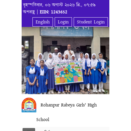
বৃহস্পতিবার, ০৬ অগাস্ট ২০২৬ খ্রি., ০৭:৫৯
অপরাহ্ণ |
EIIN: 1243652
English
Login
Student Login
Rohanpur Rabeya Girls' High
School