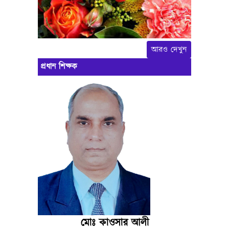
আরও দেখুন
প্রধান শিক্ষক
মোঃ কাওসার আলী