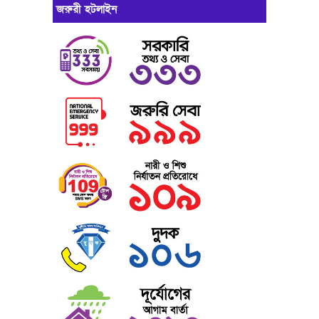
জরুরী হটলাইন