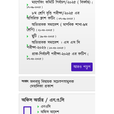
ম্যানেজিং কমিটি নির্বাচন/২০২৫ ( বিজ্ঞপ্তি)
(
১৭-০৯-২০২৫
)
৮ম শ্রেণি বৃত্তি পরীক্ষা/২০২৫ এর
অতিরিক্ত ক্লাশ রুটিং
(
০৭-০৯-২০২৫
)
অভিভাবক সমাবেশ ( মানবিক শাখা-৯ম
শ্রেণি)
(
২১-০৮-২০২৫
)
ছুটি
(
১৯-০৮-২০২৫
)
অভিভাবক সমাবেশ । এস এস সি
পরীক্ষা-২০২৬
(
১০-০৮-২০২৫
)
প্রাক-নির্বাচনী পরীক্ষা-২০২৫ এর রুটিন
(
০৭-০৮-২০২৫
)
আরও পড়ুন
জলবায়ু বিষায়ক সচেতনতামুলক
সংবাদ:
দেয়ালিকা প্রকাশ
প্রাক-নির্বাচনী পরীক্ষা-২০২৫ এর
অফিস অর্ডার / এন.ও.সি
রুটিন
এনওসি
আগামী কাল ২০/০৮/২৫ তারিখ
অফিস আদেশ
আখেরী চাহার সোম্বা উপলক্ষে বিদ্যলয়